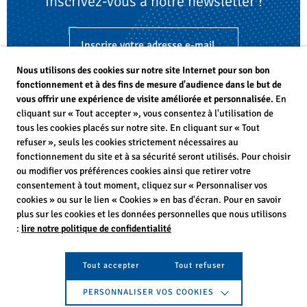
inscrivez-vous à notre newsletter !
S'inscrire
Nous utilisons des cookies sur notre site Internet pour son bon
fonctionnement et à des fins de mesure d'audience dans le but de
vous offrir une expérience de visite améliorée et personnalisée.
En
cliquant sur « Tout accepter », vous consentez à l'utilisation de
tous les cookies placés sur notre site. En cliquant sur « Tout
refuser », seuls les cookies strictement nécessaires au
fonctionnement du site et à sa sécurité seront utilisés. Pour choisir
ou modifier vos préférences cookies ainsi que retirer votre
consentement à tout moment, cliquez sur « Personnaliser vos
ÉNERGIES NOUVELLES -
cookies » ou sur le lien « Cookies » en bas d'écran. Pour en savoir
GAZ VERTS - MIX PLURIEL
plus sur les cookies et les données personnelles que nous utilisons
:
lire notre politique de confidentialité
Tout accepter
Tout refuser
Newsletters
FAQ
Espace presse
Nous contacter
Mentions légales
Politique de confidentialité et vie privée
Crédits :
La Jungle
PERSONNALISER VOS COOKIES